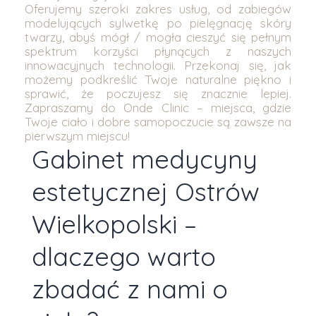
Oferujemy szeroki zakres usług, od zabiegów
modelujących sylwetkę po pielęgnację skóry
twarzy, abyś mógł / mogła cieszyć się pełnym
spektrum korzyści płynących z naszych
innowacyjnych technologii. Przekonaj się, jak
możemy podkreślić Twoje naturalne piękno i
sprawić, że poczujesz się znacznie lepiej.
Zapraszamy do Onde Clinic – miejsca, gdzie
Twoje ciało i dobre samopoczucie są zawsze na
pierwszym miejscu!
Gabinet medycyny
estetycznej Ostrów
Wielkopolski –
dlaczego warto
zbadać z nami o