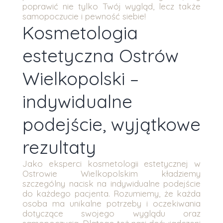
poprawić nie tylko Twój wygląd, lecz także
samopoczucie i pewność siebie!
Kosmetologia
estetyczna Ostrów
Wielkopolski –
indywidualne
podejście, wyjątkowe
rezultaty
Jako eksperci kosmetologii estetycznej w
Ostrowie Wielkopolskim kładziemy
szczególny nacisk na indywidualne podejście
do każdego pacjenta. Rozumiemy, że każda
osoba ma unikalne potrzeby i oczekiwania
dotyczące swojego wyglądu oraz