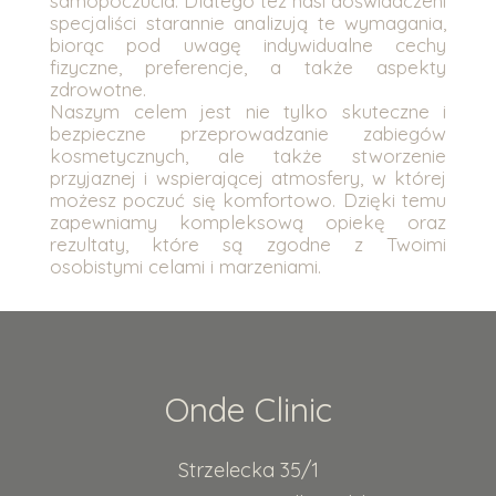
samopoczucia. Dlatego też nasi doświadczeni
specjaliści starannie analizują te wymagania,
biorąc pod uwagę indywidualne cechy
fizyczne, preferencje, a także aspekty
zdrowotne.
Naszym celem jest nie tylko skuteczne i
bezpieczne przeprowadzanie zabiegów
kosmetycznych, ale także stworzenie
przyjaznej i wspierającej atmosfery, w której
możesz poczuć się komfortowo. Dzięki temu
zapewniamy kompleksową opiekę oraz
rezultaty, które są zgodne z Twoimi
osobistymi celami i marzeniami.
Onde Clinic
Strzelecka 35/1