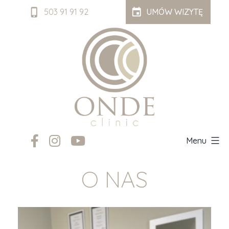
Przejdź
503 91 91 92
UMÓW WIZYTĘ
do
treści
Onde
Menu
Clinic
O NAS